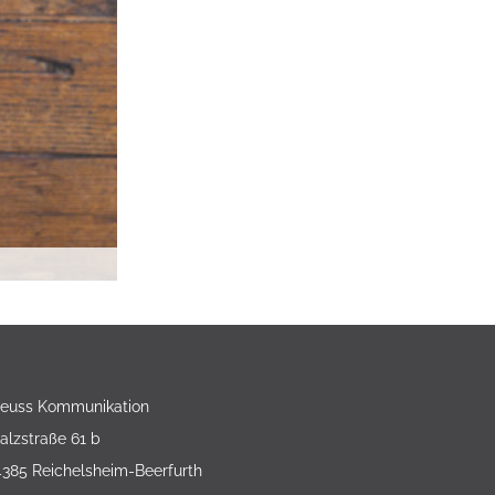
reuss Kommunikation
alzstraße 61 b
4385 Reichelsheim-Beerfurth