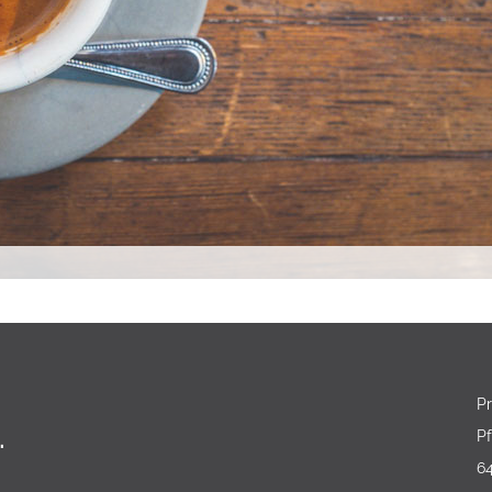
P
.
Pf
6