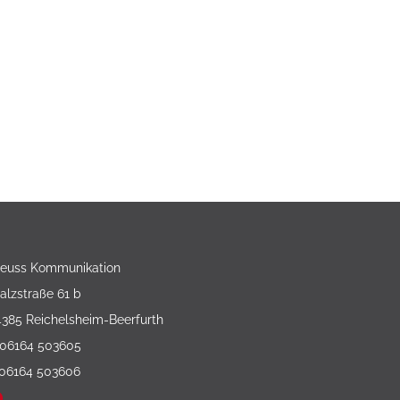
reuss Kommunikation
alzstraße 61 b
4385 Reichelsheim-Beerfurth
 06164 503605
 06164 503606