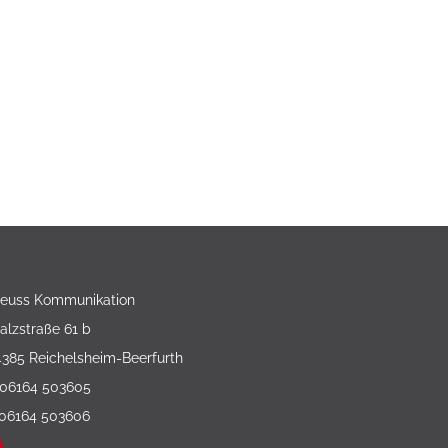
reuss Kommunikation
alzstraße 61 b
4385 Reichelsheim-Beerfurth
 06164 503605
 06164 503606